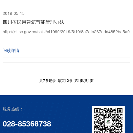
2019-05-15
四川省民用建筑节能管理办法
http://jst.sc.gov.cn/scjst/ct1090/2019/5/10/8a7afb267edd4852ba5a98
阅读详情
共
7
条记录 每页
12
条 第
1
页/共
1
页
服务热线：
028-85368738