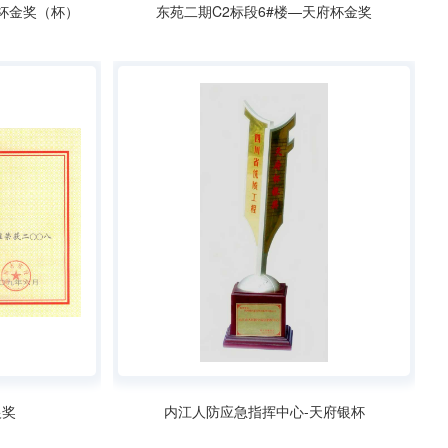
府杯金奖（杯）
东苑二期C2标段6#楼—天府杯金奖
银奖
内江人防应急指挥中心-天府银杯