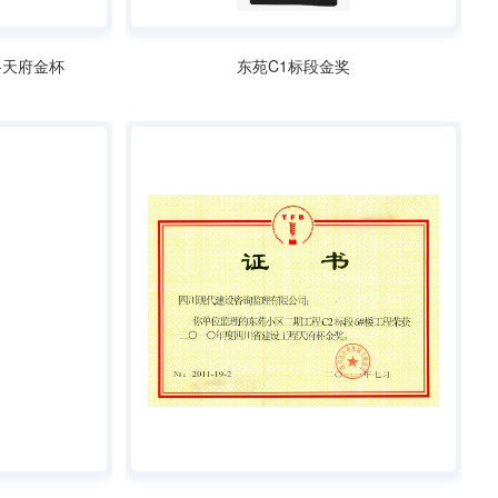
-天府金杯
东苑C1标段金奖