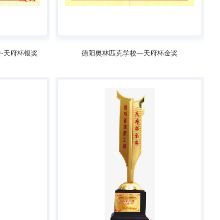
楼-天府杯银奖
德阳奥林匹克学校—天府杯金奖