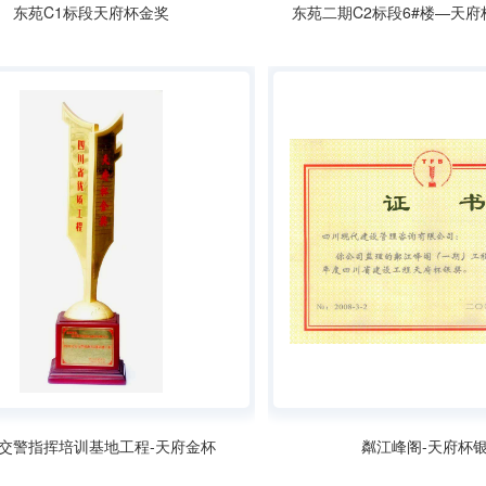
东苑C1标段天府杯金奖
东苑二期C2标段6#楼—天
交警指挥培训基地工程-天府金杯
粼江峰阁-天府杯