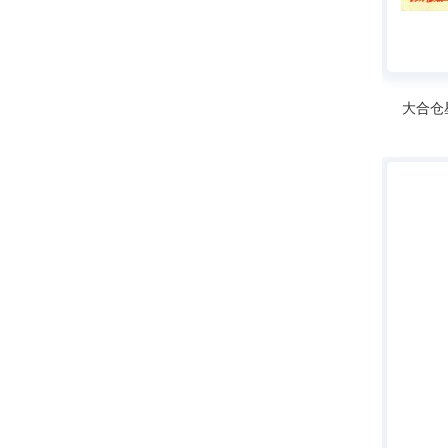
奖
佑
建
奖
筑
大合仓星
结
构
金
奖