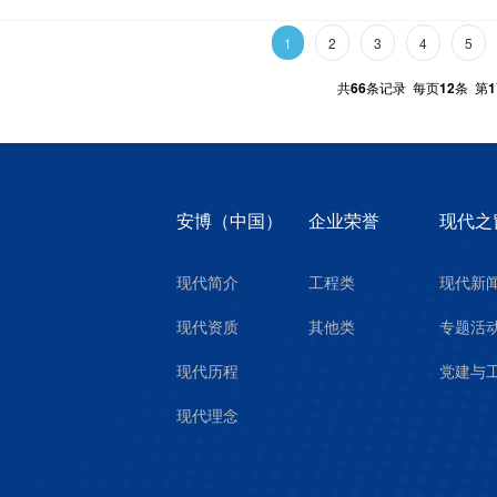
1
2
3
4
5
共
66
条记录 每页
12
条 第
1
安博（中国）
企业荣誉
现代之
现代简介
工程类
现代新
现代资质
其他类
专题活
现代历程
党建与
现代理念