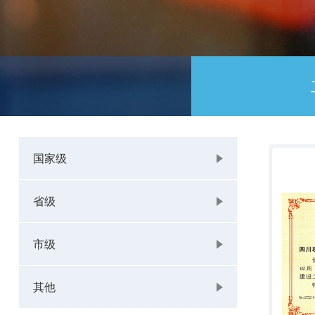
国家级
省级
国家级
省级
鲁
詹
中
市级
班
天
国
其他