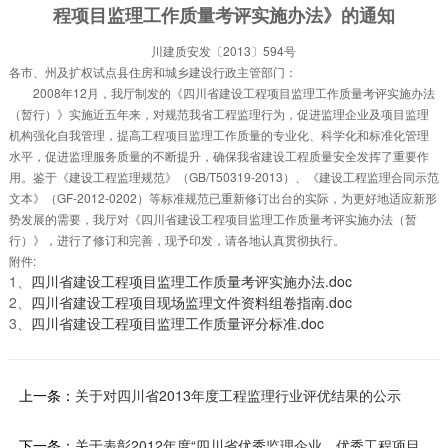
程项目监理工作质量考评实施办法》的通知
川建质安发〔2013〕594号
各市、州及扩权试点县住房和城乡建设行政主管部门：
2008年12月，我厅制发的《四川省建设工程项目监理工作质量考评实施办法
（暂行）》实施近五年来，对规范我省工程监理行为，促进监理企业及项目监理
机构强化自我管理，提高工程项目监理工作质量的专业化、科学化和标准化管理
水平，促进监理服务质量的不断提升，确保我省建设工程质量安全发挥了重要作
用。鉴于《建设工程监理规范》（GB/T50319-2013）、《建设工程监理合同示范
文本》（GF-2012-0202）等标准规范已重新修订出台的实际，为更好地适应新形
势发展的需要，我厅对《四川省建设工程项目监理工作质量考评实施办法（暂
行）》，进行了修订和完善，现予印发，请各地认真贯彻执行。
附件:
1、
四川省建设工程项目监理工作质量考评实施办法.doc
2、
四川省建设工程项目现场监理文件资料组卷指南.doc
3、
四川省建设工程项目监理工作质量评分标准.doc
上一条：
关于对四川省2013年度工程监理行业评优结果的公示
下一条：
关于表彰2012年度“四川省优秀监理企业、优秀工程项目监理部、优秀总监理工程师、优秀监理工程师、监理分会优秀工作者和监理分会积极分子”的决定